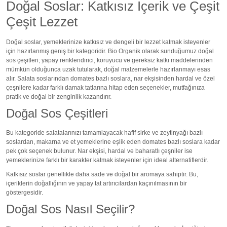
Doğal Soslar: Katkısız İçerik ve Çeşit
Çeşit Lezzet
Doğal soslar, yemeklerinize katkısız ve dengeli bir lezzet katmak isteyenler
için hazırlanmış geniş bir kategoridir. Bio Organik olarak sunduğumuz doğal
sos çeşitleri; yapay renklendirici, koruyucu ve gereksiz katkı maddelerinden
mümkün olduğunca uzak tutularak, doğal malzemelerle hazırlanmayı esas
alır. Salata soslarından domates bazlı soslara, nar ekşisinden hardal ve özel
çeşnilere kadar farklı damak tatlarına hitap eden seçenekler, mutfağınıza
pratik ve doğal bir zenginlik kazandırır.
Doğal Sos Çeşitleri
Bu kategoride salatalarınızı tamamlayacak hafif sirke ve zeytinyağı bazlı
soslardan, makarna ve et yemeklerine eşlik eden domates bazlı soslara kadar
pek çok seçenek bulunur. Nar ekşisi, hardal ve baharatlı çeşniler ise
yemeklerinize farklı bir karakter katmak isteyenler için ideal alternatiflerdir.
Katkısız soslar genellikle daha sade ve doğal bir aromaya sahiptir. Bu,
içeriklerin doğallığının ve yapay tat artırıcılardan kaçınılmasının bir
göstergesidir.
Doğal Sos Nasıl Seçilir?