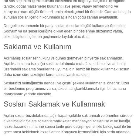
Bir sos seçerken içerik listesini incelemek en doğru yaklaşımdır. İçeriğinde
tanıdık, doğal malzemeler bulunan; ilave şeker, yapay renklendirici ve
koruyucu oranı düşük ürünleri tercih etmek genel bir öneridir. Cam ambalajda
sunulan soslar, içeriğin korunması açısından çoğu zaman avantajlıdır.
Dengeli beslenmenin bir parçası olarak sosları ölçülü kullanmak önemlidir.
Sodyum ya da şeker içeriğine dikkat eden bir beslenme düzeniniz varsa,
etiket bilgilerini gözden geçirmeniz faydalı olacaktır.
Saklama ve Kullanım
Açılmamış soslar serin, kuru ve güneş görmeyen bir yerde saklanmalıdır.
Açıldıktan sonra ise çoğu sos buzdolabında muhafaza edilmeli ve ambalaj
üzerindeki saklama önerilerine uyulmalıdır. Temiz bir kaşık kullanmak, sosun
daha uzun süre tazeliğini korumasına yardımcı olur.
Soslarınızı mutfağınızda dengeli ve çeşitli şekilde kullanmanızı öneririz. Özel
bir beslenme programınız varsa, tüketim alışkanlıklarınızla ilgili bir uzmana
danışmanız yerinde olacaktır.
Sosları Saklamak ve Kullanmak
Açılan soslar buzdolabında, ağzı kapalı şekilde saklanmalı ve önerilen sürede
tüketilmelidir. Salata sosları ferahlık katar, marinasyon sosları ise et ve tavuğa
lezzet kazandırır; marine süresi tarife göre değişir, genellikle birkaç saat ile bir
gece arası bekletmek lezzeti artırır. Koruyucu içermedikleri için serin ortamda