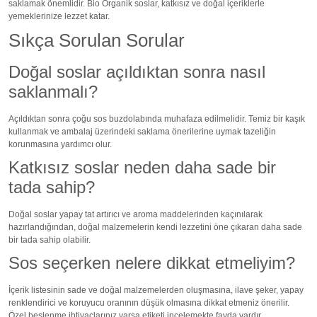
saklamak önemlidir. Bio Organik soslar, katkısız ve doğal içeriklerle
yemeklerinize lezzet katar.
Sıkça Sorulan Sorular
Doğal soslar açıldıktan sonra nasıl
saklanmalı?
Açıldıktan sonra çoğu sos buzdolabında muhafaza edilmelidir. Temiz bir kaşık
kullanmak ve ambalaj üzerindeki saklama önerilerine uymak tazeliğin
korunmasına yardımcı olur.
Katkısız soslar neden daha sade bir
tada sahip?
Doğal soslar yapay tat artırıcı ve aroma maddelerinden kaçınılarak
hazırlandığından, doğal malzemelerin kendi lezzetini öne çıkaran daha sade
bir tada sahip olabilir.
Sos seçerken nelere dikkat etmeliyim?
İçerik listesinin sade ve doğal malzemelerden oluşmasına, ilave şeker, yapay
renklendirici ve koruyucu oranının düşük olmasına dikkat etmeniz önerilir.
Özel beslenme ihtiyaçlarınız varsa etiketi incelemekte fayda vardır.