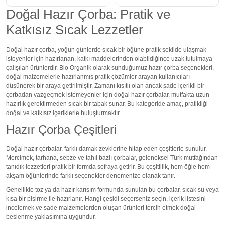
Doğal Hazır Çorba: Pratik ve
Katkısız Sıcak Lezzetler
Doğal hazır çorba, yoğun günlerde sıcak bir öğüne pratik şekilde ulaşmak
isteyenler için hazırlanan, katkı maddelerinden olabildiğince uzak tutulmaya
çalışılan ürünlerdir. Bio Organik olarak sunduğumuz hazır çorba seçenekleri,
doğal malzemelerle hazırlanmış pratik çözümler arayan kullanıcıları
düşünerek bir araya getirilmiştir. Zamanı kısıtlı olan ancak sade içerikli bir
çorbadan vazgeçmek istemeyenler için doğal hazır çorbalar, mutfakta uzun
hazırlık gerektirmeden sıcak bir tabak sunar. Bu kategoride amaç, pratikliği
doğal ve katkısız içeriklerle buluşturmaktır.
Hazır Çorba Çeşitleri
Doğal hazır çorbalar, farklı damak zevklerine hitap eden çeşitlerle sunulur.
Mercimek, tarhana, sebze ve tahıl bazlı çorbalar, geleneksel Türk mutfağından
tanıdık lezzetleri pratik bir formda sofraya getirir. Bu çeşitlilik, hem öğle hem
akşam öğünlerinde farklı seçenekler denemenize olanak tanır.
Genellikle toz ya da hazır karışım formunda sunulan bu çorbalar, sıcak su veya
kısa bir pişirme ile hazırlanır. Hangi çeşidi seçerseniz seçin, içerik listesini
incelemek ve sade malzemelerden oluşan ürünleri tercih etmek doğal
beslenme yaklaşımına uygundur.