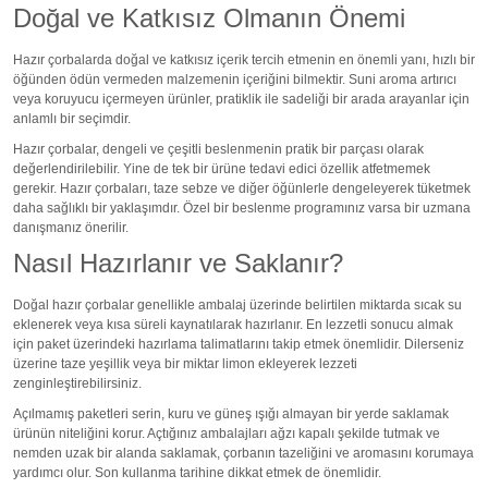
Doğal ve Katkısız Olmanın Önemi
Hazır çorbalarda doğal ve katkısız içerik tercih etmenin en önemli yanı, hızlı bir
öğünden ödün vermeden malzemenin içeriğini bilmektir. Suni aroma artırıcı
veya koruyucu içermeyen ürünler, pratiklik ile sadeliği bir arada arayanlar için
anlamlı bir seçimdir.
Hazır çorbalar, dengeli ve çeşitli beslenmenin pratik bir parçası olarak
değerlendirilebilir. Yine de tek bir ürüne tedavi edici özellik atfetmemek
gerekir. Hazır çorbaları, taze sebze ve diğer öğünlerle dengeleyerek tüketmek
daha sağlıklı bir yaklaşımdır. Özel bir beslenme programınız varsa bir uzmana
danışmanız önerilir.
Nasıl Hazırlanır ve Saklanır?
Doğal hazır çorbalar genellikle ambalaj üzerinde belirtilen miktarda sıcak su
eklenerek veya kısa süreli kaynatılarak hazırlanır. En lezzetli sonucu almak
için paket üzerindeki hazırlama talimatlarını takip etmek önemlidir. Dilerseniz
üzerine taze yeşillik veya bir miktar limon ekleyerek lezzeti
zenginleştirebilirsiniz.
Açılmamış paketleri serin, kuru ve güneş ışığı almayan bir yerde saklamak
ürünün niteliğini korur. Açtığınız ambalajları ağzı kapalı şekilde tutmak ve
nemden uzak bir alanda saklamak, çorbanın tazeliğini ve aromasını korumaya
yardımcı olur. Son kullanma tarihine dikkat etmek de önemlidir.