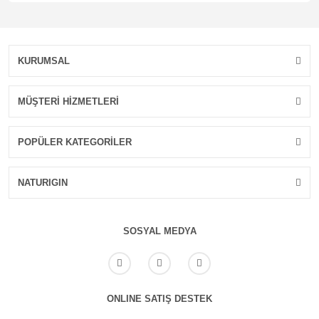
Kolajen,Kojik Asit C
vitaminli,Zeytinyağlı
Nemlendirici Sabun
309,00 TL
269,00 TL
KURUMSAL
Yeni
MÜŞTERİ HİZMETLERİ
POPÜLER KATEGORİLER
NATURIGIN
SEPETE EKLE
SEPETE EKLE
SOSYAL MEDYA
Colostre Cilt Bakım Kremi 15 gr
Uzay Leke Çıkarıcı Sprey 500
ml
ONLINE SATIŞ DESTEK
2.296,00 TL
119,00 TL