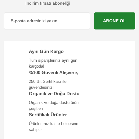
İndirim fırsatı aboneliği
SEPETE EKLE
SEPETE EKLE
Naturigin Doğal Saç Boyası
Naturigin Doğal Saç Boyası
ABONE OL
Koyu Kahve 3.0
Açık Kahve 5.0
(1)
(1)
869,00 TL
869,00 TL
Aynı Gün Kargo
Yeni
Tüm siparişleriniz aynı gün
kargoda!
%100 Güvenli Alışveriş
256 Bit Sertifikası ile
güvendesiniz!
Organik ve Doğa Dostu
Organik ve doğa dostu ürün
çeşitleri
Sertifikalı Ürünler
Ürünlerimiz kalite belgesine
SEPETE EKLE
SEPETE EKLE
sahiptir
Hayfene Vanilya Özütü 20 ML
Lajel Premium 3'lü Sabun Seti