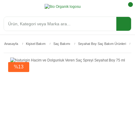
Anasayfa
Kişisel Bakım
Saç Bakımı
Seyahat Boy Saç Bakım Ürünleri
N
%13