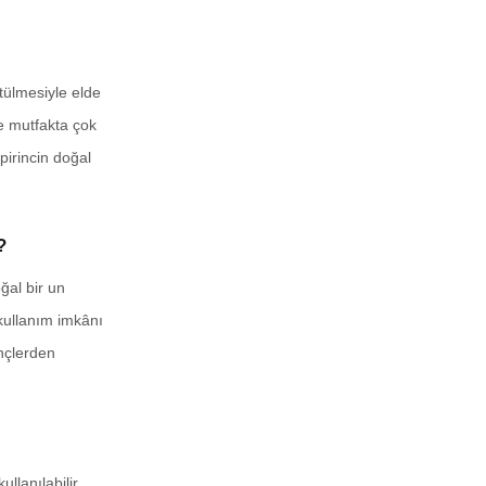
tülmesiyle elde
de mutfakta çok
pirincin doğal
?
ğal bir un
 kullanım imkânı
inçlerden
llanılabilir.