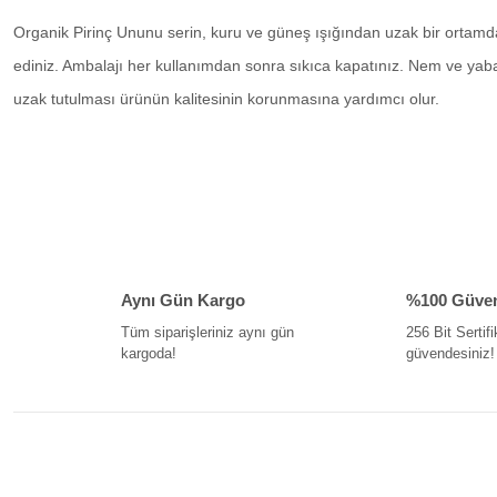
Organik Pirinç Ununu serin, kuru ve güneş ışığından uzak bir orta
ediniz. Ambalajı her kullanımdan sonra sıkıca kapatınız. Nem ve yab
uzak tutulması ürünün kalitesinin korunmasına yardımcı olur.
Bu ürünün fiyat bilgisi, resim, ürün açıklamalarında ve diğer konularda yeter
Görüş ve önerileriniz için teşekkür ederiz.
Ürün resmi kalitesiz, bozuk veya görüntülenemiyor.
Aynı Gün Kargo
%100 Güvenl
Ürün açıklamasında eksik bilgiler bulunuyor.
Tüm siparişleriniz aynı gün
256 Bit Sertifi
kargoda!
güvendesiniz!
Ürün bilgilerinde hatalar bulunuyor.
Ürün fiyatı diğer sitelerden daha pahalı.
Bu ürüne benzer farklı alternatifler olmalı.