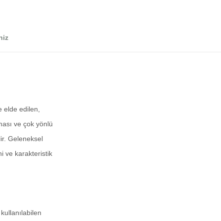
niz
e elde edilen,
oması ve çok yönlü
lir. Geleneksel
i ve karakteristik
 kullanılabilen