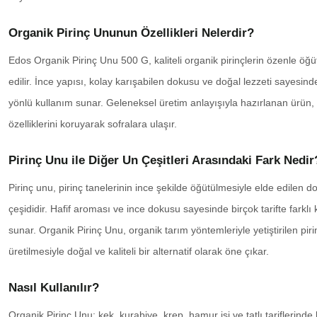
Organik Pirinç Ununun Özellikleri Nelerdir?
Edos Organik Pirinç Unu 500 G, kaliteli organik pirinçlerin özenle öğü
edilir. İnce yapısı, kolay karışabilen dokusu ve doğal lezzeti sayesin
yönlü kullanım sunar. Geleneksel üretim anlayışıyla hazırlanan ürün, 
özelliklerini koruyarak sofralara ulaşır.
Pirinç Unu ile Diğer Un Çeşitleri Arasındaki Fark Nedir
Pirinç unu, pirinç tanelerinin ince şekilde öğütülmesiyle elde edilen do
çeşididir. Hafif aroması ve ince dokusu sayesinde birçok tarifte farklı
sunar. Organik Pirinç Unu, organik tarım yöntemleriyle yetiştirilen pir
üretilmesiyle doğal ve kaliteli bir alternatif olarak öne çıkar.
Nasıl Kullanılır?
Organik Pirinç Unu; kek, kurabiye, krep, hamur işi ve tatlı tariflerinde ku