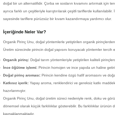
doğal bir un alternatifidir. Çorba ve sosların kıvamını artırmak için terci
ayrıca farklı un çeşitleriyle karıştırılarak çeşitli tariflerde kullanılabilir
sayesinde tariflere pürüzsüz bir kıvam kazandırmaya yardımcı olur.
İçeriğinde Neler Var?
Organik Pirinç Unu, doğal yöntemlerle yetiştirilen organik pirinçlerden
Üretim sürecinde pirincin doğal yapısını koruyacak yöntemler tercih ed
Organik pirinç:
Doğal tarım yöntemleriyle yetiştirilen kaliteli pirinçler
İnce öğütme işlemi:
Pirincin homojen ve ince yapıda un haline getiri
Doğal pirinç aroması:
Pirincin kendine özgü hafif aromasını ve doğal
Katkısız içerik:
Yapay aroma, renklendirici ve gereksiz katkı maddel
hazırlanmıştır.
Organik Pirinç Unu, doğal üretim süreci nedeniyle renk, doku ve gö
dönemsel olarak küçük farklılıklar gösterebilir. Bu farklılıklar ürünün
kaynaklanmaktadır.