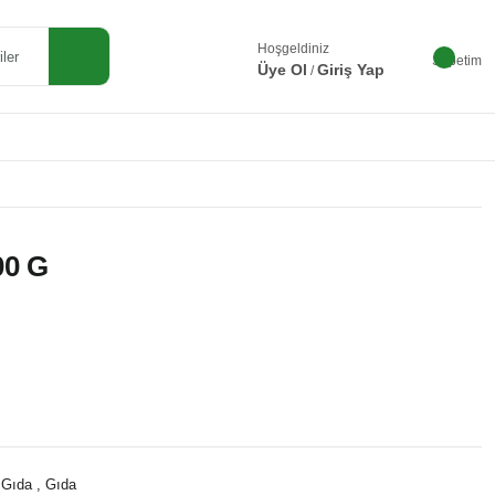
Hoşgeldiniz
Sepetim
Üye Ol
Giriş Yap
/
00 G
 Gıda
,
Gıda