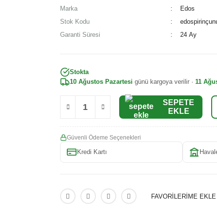
Marka
Edos
Stok Kodu
edospirinçun
Garanti Süresi
24 Ay
Stokta
10 Ağustos Pazartesi
günü kargoya verilir ·
11 Ağus
SEPETE
EKLE
Güvenli Ödeme Seçenekleri
Kredi Kartı
Haval