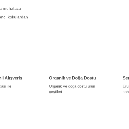
mda muhafaza
ancı kokulardan
siz gördüğünüz noktaları öneri formunu kullanarak tarafımıza iletebilirsiniz.
Bu ürüne ilk yorumu siz yapın!
Yorum Yaz
i Alışveriş
Organik ve Doğa Dostu
Ser
kası ile
Organik ve doğa dostu ürün
Ürü
çeşitleri
sahi