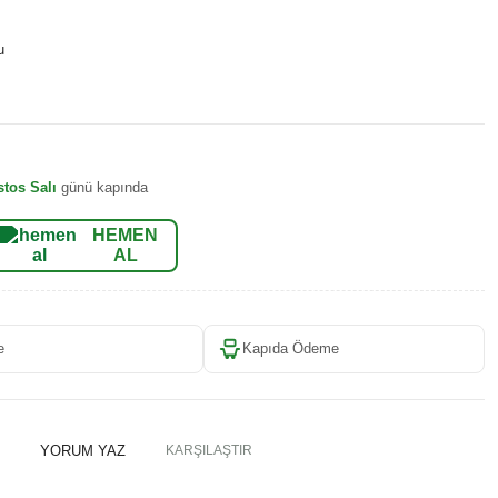
u
tos Salı
günü kapında
HEMEN
AL
e
Kapıda Ödeme
YORUM YAZ
KARŞILAŞTIR