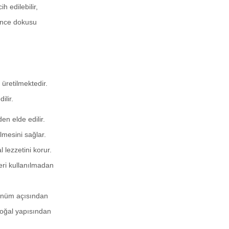
h edilebilir,
. İnce dokusu
 üretilmektedir.
ilir.
den elde edilir.
lmesini sağlar.
 lezzetini korur.
eri kullanılmadan
rünüm açısından
 doğal yapısından