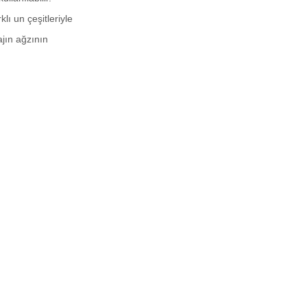
lı un çeşitleriyle
ajın ağzının