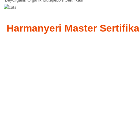
BeyOrganik Organik Müteşebbis Sertifikası
Harmanyeri Master Sertifika