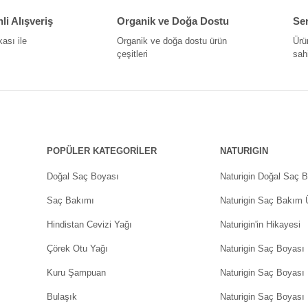
i Alışveriş
Organik ve Doğa Dostu
Ser
kası ile
Organik ve doğa dostu ürün
Ürü
çeşitleri
sahi
POPÜLER KATEGORİLER
NATURIGIN
Doğal Saç Boyası
Naturigin Doğal Saç B
Saç Bakımı
Naturigin Saç Bakım Ü
Hindistan Cevizi Yağı
Naturigin'in Hikayesi
Çörek Otu Yağı
Naturigin Saç Boyası
Kuru Şampuan
Naturigin Saç Boyası
Bulaşık
Naturigin Saç Boyası 