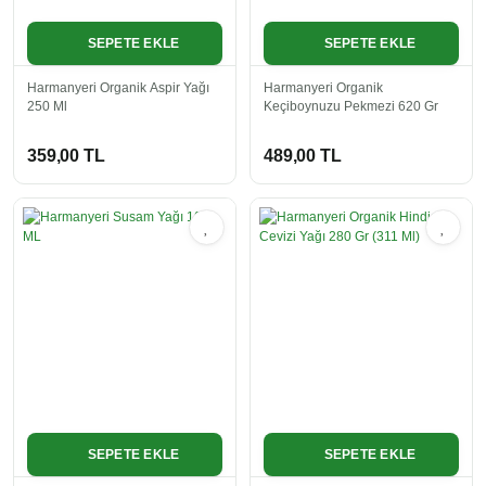
Hassas Ciltler
Salça
Karbonat
SEPETE EKLE
SEPETE EKLE
Sabunlar
Sirke
Keten Tohumu
Harmanyeri Organik Aspir Yağı
Harmanyeri Organik
Şurup
Kimyon
250 Ml
Keçiboynuzu Pekmezi 620 Gr
Un
Nane
359,00 TL
489,00 TL
Zeytin
Pul Biber
Zeytinyağı
Rezene
Sarımsak
Sumak
Toz Biber
Tuz
Vanilya
SEPETE EKLE
SEPETE EKLE
Yenibahar