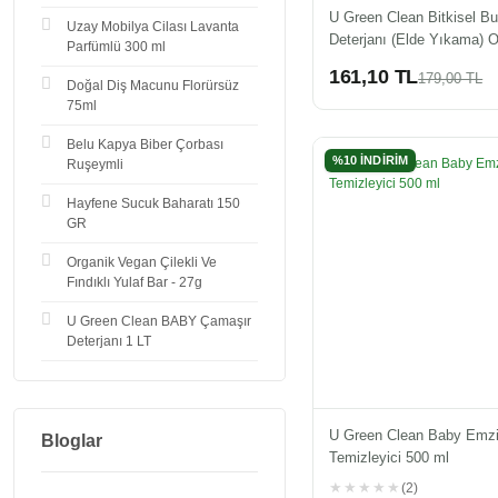
U Green Clean Bitkisel Bu
Uzay Mobilya Cilası Lavanta
Deterjanı (Elde Yıkama) O
Parfümlü 300 ml
Portakal Yağlı 730 ml
161,10 TL
179,00 TL
Doğal Diş Macunu Florürsüz
75ml
Belu Kapya Biber Çorbası
%10 İNDİRİM
Ruşeymli
Hayfene Sucuk Baharatı 150
GR
Organik Vegan Çilekli Ve
Fındıklı Yulaf Bar - 27g
U Green Clean BABY Çamaşır
Deterjanı 1 LT
U Green Clean Baby Emzi
Bloglar
Temizleyici 500 ml
(2)