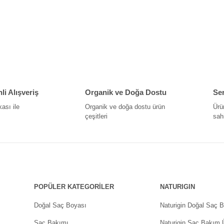
i Alışveriş
Organik ve Doğa Dostu
Ser
kası ile
Organik ve doğa dostu ürün
Ürü
çeşitleri
sahi
POPÜLER KATEGORİLER
NATURIGIN
Doğal Saç Boyası
Naturigin Doğal Saç B
Saç Bakımı
Naturigin Saç Bakım Ü