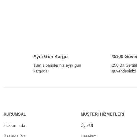
Aynı Gün Kargo
%100 Güvenl
Tüm siparişleriniz aynı gün
256 Bit Sertifi
kargoda!
güvendesiniz!
KURUMSAL
MÜŞTERİ HİZMETLERİ
Hakkımızda
Üye Ol
Basında Biz
Hesabım