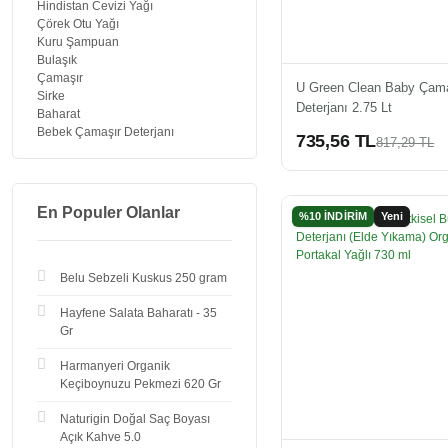
Hindistan Cevizi Yağı
Çörek Otu Yağı
Kuru Şampuan
Bulaşık
Çamaşır
U Green Clean Baby Çama
Sirke
Deterjanı 2.75 Lt
Baharat
Bebek Çamaşır Deterjanı
735,56 TL
817,29 TL
En Populer Olanlar
%10 İNDİRİM
Yeni
Belu Sebzeli Kuskus 250 gram
Hayfene Salata Baharatı - 35
Gr
Harmanyeri Organik
Keçiboynuzu Pekmezi 620 Gr
Naturigin Doğal Saç Boyası
Açık Kahve 5.0