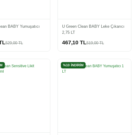
lean BABY Yumuşatıcı
U Green Clean BABY Leke Çıkarıcı
2,75 LT
TL
467,10 TL
529,00 TL
519,00 TL
İM
%10 İNDİRİM