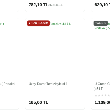
782,10 TL
629,10 
869,00 TL
Son 3 Adet!
Tükendi
 ( Portakal
Uzay Duvar Temizleyicisi 1 L
U Green Cl
) 5 LT
165,00 TL
1.109,0