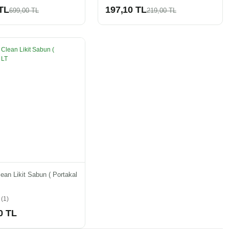
TL
197,10 TL
699,00 TL
219,00 TL
ean Likit Sabun ( Portakal
(1)
0 TL