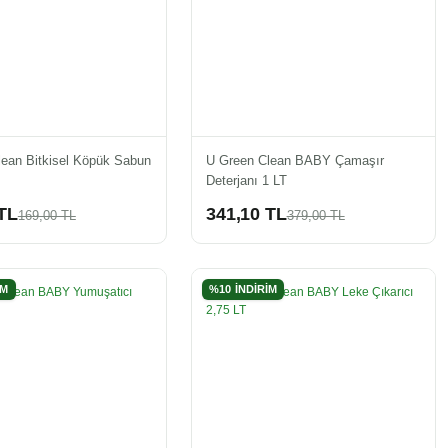
lean Bitkisel Köpük Sabun
U Green Clean BABY Çamaşır
Deterjanı 1 LT
TL
341,10 TL
169,00 TL
379,00 TL
İM
%10 İNDİRİM