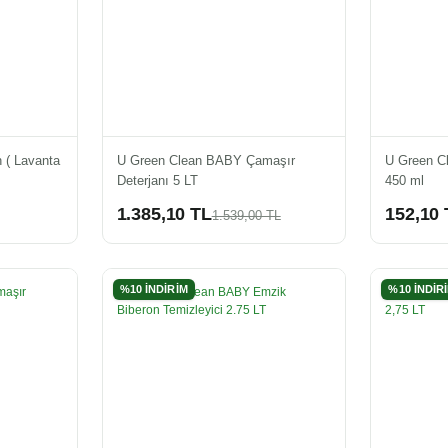
 ( Lavanta
U Green Clean BABY Çamaşır
U Green C
Deterjanı 5 LT
450 ml
1.385,10 TL
152,10 
1.539,00 TL
%10 İNDİRİM
%10 İNDİR