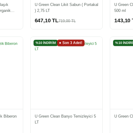
laşık
U Green Clean Likit Sabun ( Portakal
U Green Cl
rganik
) 2,75 LT
500 ml
647,10 TL
143,10 
719,00 TL
Son 3 Adet!
%10 İNDİRİM
%10 İNDİR
k Biberon
U Green Clean Banyo Temizleyici 5
U Green C
LT