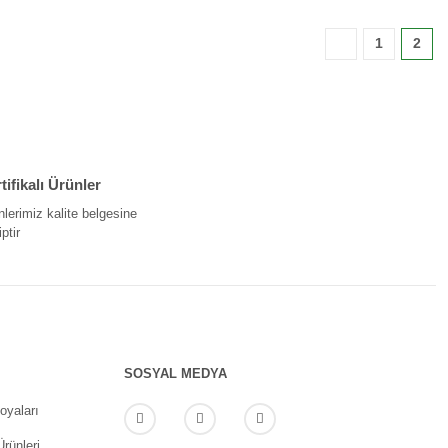
1
2
tifikalı Ürünler
nlerimiz kalite belgesine
ptir
SOSYAL MEDYA
oyaları
rünleri