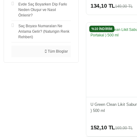
Evde Saç Boyarken Dip Farkı
134,10 TL
149,00 TL
Neden Oluşur ve Nasıl
Önlenir?
Saç Boyası Numaraları Ne
%10 İNDİRİM
Anlama Gelir? (Naturigin Renk
Rehberi)
Tüm Bloglar
U Green Clean Likit Sabun
) 500 ml
152,10 TL
169,00 TL