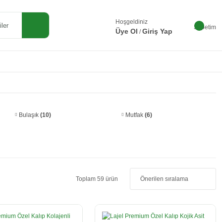
Hoşgeldiniz
Sepetim
Üye Ol
Giriş Yap
/
Bulaşık
(10)
Mutfak
(6)
Toplam 59 ürün