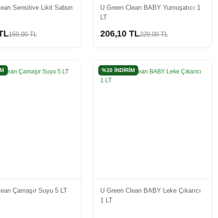
ean Sensitive Likit Sabun
U Green Clean BABY Yumuşatıcı 1
LT
TL
206,10 TL
159,00 TL
229,00 TL
İM
%10 İNDİRİM
lean Çamaşır Suyu 5 LT
U Green Clean BABY Leke Çıkarıcı
1 LT