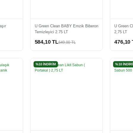
şır
U Green Clean BABY Emzik Biberon
U Green C
Temizleyici 2.75 LT
2,75 LT
584,10 TL
476,10 
649,00 TL
%10 İNDİRİM
%10 İNDİR